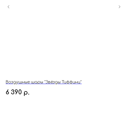
Воздушные шары "Звёзды Тиффини"
Во
6 390
3
р.