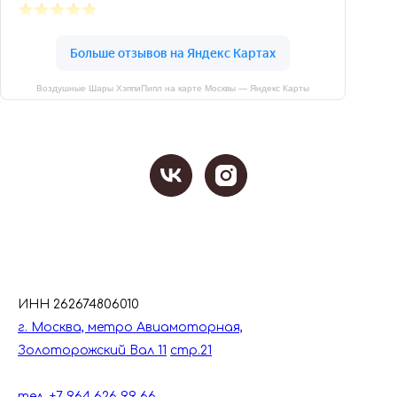
Воздушные Шары ХэппиПипл на карте Москвы — Яндекс Карты
ИНН 262674806010
г. Москва, метро Авиамоторная,
Золоторожский Вал 11
стр.21
тел. +7 964 626 99 66