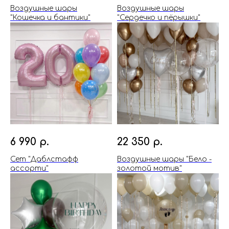
Воздушные шары
Воздушные шары
"Кошечка и бантики"
"Сердечко и пёрышки"
6 990
р.
22 350
р.
Сет "Даблстафф
Воздушные шары "Бело -
ассорти"
золотой мотив"