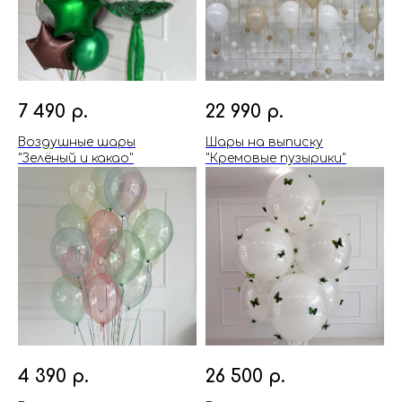
7 490
р.
22 990
р.
Воздушные шары
Шары на выписку
"Зелёный и какао"
"Кремовые пузырики"
4 390
р.
26 500
р.