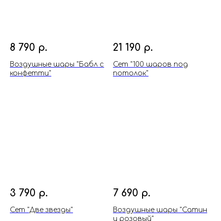
8 790
р.
21 190
р.
Воздушные шары "Бабл с
Сет "100 шаров под
конфетти"
потолок"
3 790
р.
7 690
р.
Сет "Две звезды"
Воздушные шары "Сатин
и розовый"