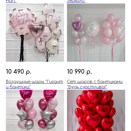
Hart"
Зеркало"
10 490
р.
10 990
р.
Воздушные шары "Гигант
Сет шаров с бантиками
и бантики"
"Будь счастлива!"