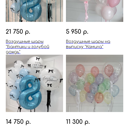
21 750
р.
5 950
р.
Воздушные шары
Воздушные шары на
"Бантики и голубой
выписку "Камила"
дождь"
14 750
р.
11 300
р.