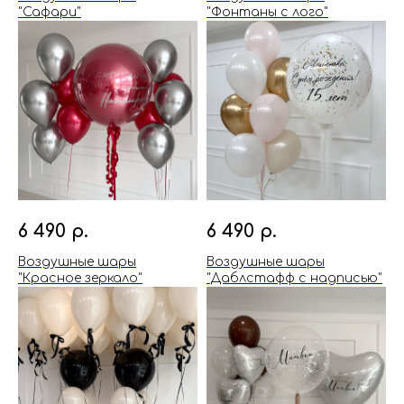
"Сафари"
"Фонтаны с лого"
6 490
р.
6 490
р.
Воздушные шары
Воздушные шары
"Красное зеркало"
"Даблстафф с надписью"