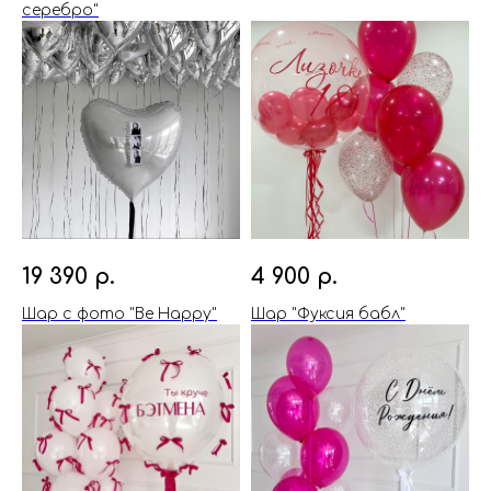
серебро"
19 390
р.
4 900
р.
Шар с фото "Be Happy"
Шар "Фуксия бабл"