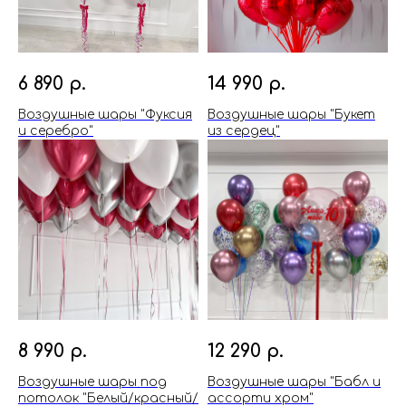
6 890
р.
14 990
р.
Воздушные шары "Фуксия
Воздушные шары "Букет
и серебро"
из сердец"
8 990
р.
12 290
р.
Воздушные шары под
Воздушные шары "Бабл и
потолок "Белый/красный/
ассорти хром"