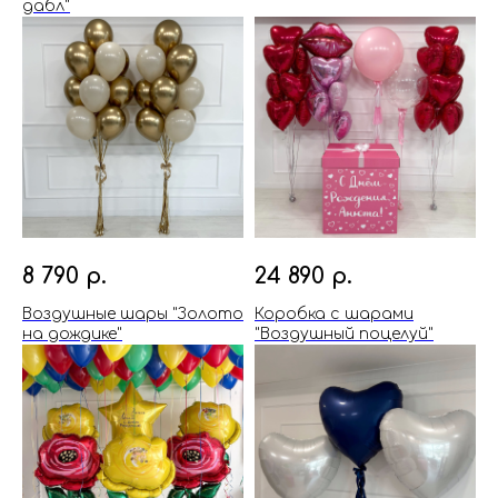
дабл"
8 790
р.
24 890
р.
Воздушные шары "Золото
Коробка с шарами
на дождике"
"Воздушный поцелуй"