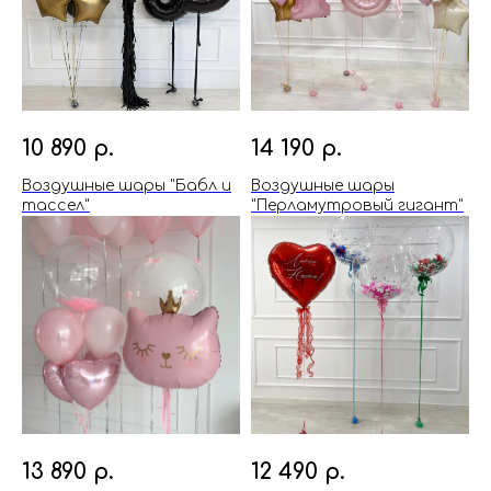
10 890
р.
14 190
р.
Воздушные шары "Бабл и
Воздушные шары
тассел"
"Перламутровый гигант"
13 890
р.
12 490
р.