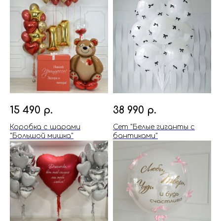
15 490
р.
38 990
р.
Коробка с шарами
Сет "Белые гиганты с
"Большой мишка"
бантиками"