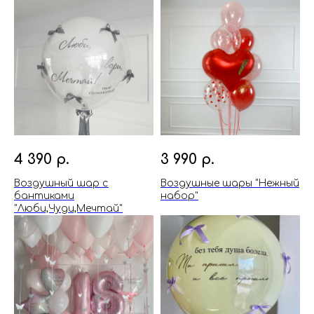
4 390
р.
3 990
р.
Воздушный шар с
Воздушные шары "Нежный
бантиками
набор"
"Люби,Чуди,Мечтай"