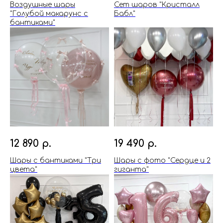
Воздушные шары
Сет шаров "Кристалл
"Голубой макарунс с
Бабл"
бантиками"
12 890
р.
19 490
р.
Шары с бантиками "Три
Шары с фото "Сердце и 2
цвета"
гиганта"