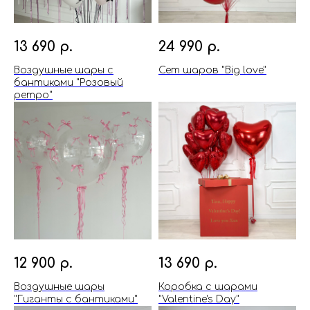
13 690
р.
24 990
р.
Воздушные шары с
Сет шаров "Big love"
бантиками "Розовый
ретро"
12 900
р.
13 690
р.
Воздушные шары
Коробка с шарами
"Гиганты с бантиками"
"Valentine's Day"