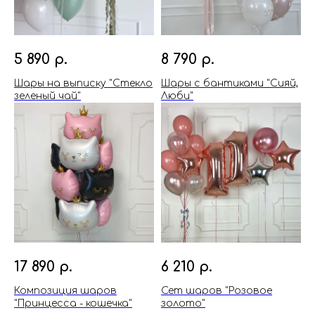
5 890
р.
8 790
р.
Шары на выписку "Стекло
Шары с бантиками "Сияй,
зеленый чай"
Люби"
17 890
р.
6 210
р.
Композиция шаров
Сет шаров "Розовое
"Принцесса - кошечка"
золото"