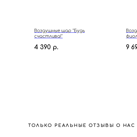
 и
Воздушные шар "Будь
Возд
счастлива!"
фио
4 390
р.
9 6
ТОЛЬКО РЕАЛЬНЫЕ ОТЗЫВЫ О НАС