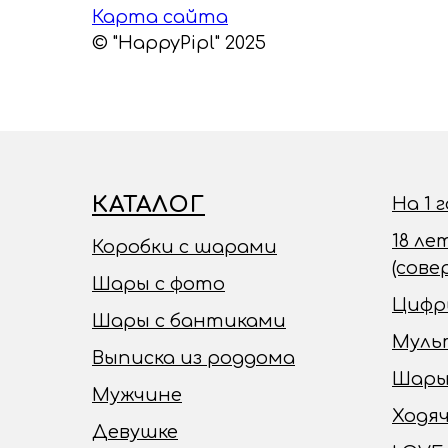
Карта сайта
© "HappyPipl" 2025
КАТАЛОГ
На 1 
18 ле
Коробки с шарами
(сов
Шары с фото
Цифр
Шары с бантиками
Муль
Выписка из роддома
Шары
Мужчине
Ходя
Девушке