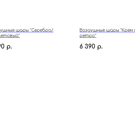
ушные шары "Серебро/
Воздушные шары "Крем 
летовый"
ретро"
90
р.
6 390
р.