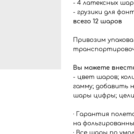
- 4 латексных шар
- грузики для фон
всего 12 шаров
Привозим упакова
транспортировоч
Вы можете внести
- цвет шаров; ко
гамму; добавить 
шары цифры; цел
· Гарантия полет
на фольгированны
· Все шары по ум