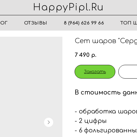
HappyPipl.ru
ЛОГ
ОТЗЫВЫ
8 (964) 626 99 66
ТОП 
Сет шаров "Сер
7 490
р.
Заказать
В стоимость дан
- обработка шаров
- 2 цифры
- 6 фольгированн