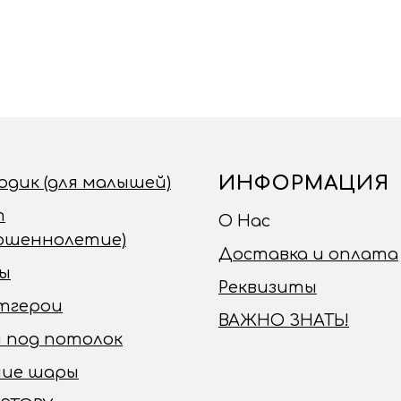
ИНФОРМАЦИЯ
годик (для малышей)
т
О Нас
ершеннолетие)
Доставка и оплата
ы
Реквизиты
тгерои
ВАЖНО ЗНАТЬ!
 под потолок
чие шары