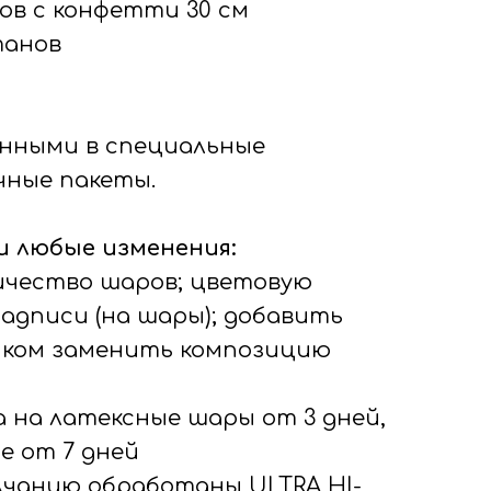
ов с конфетти 30 см
танов
нными в специальные
ные пакеты.
 любые изменения:
личество шаров; цветовую
надписи (на шары); добавить
иком заменить композицию
а на латексные шары от 3 дней,
е от 7 дней
олчанию обработаны ULTRA HI-