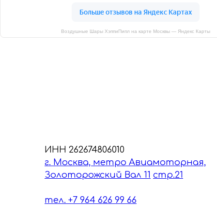
Воздушные Шары ХэппиПипл на карте Москвы — Яндекс Карты
ИНН 262674806010
г. Москва, метро Авиамоторная,
Золоторожский Вал 11
стр.21
тел. +7 964 626 99 66