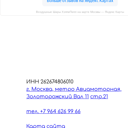
Воздушные Шары ХэппиПипл на карте Москвы — Яндекс Карты
ИНН 262674806010
г. Москва, метро Авиамоторная,
Золоторожский Вал 11
стр.21
тел. +7 964 626 99 66
Карта сайта