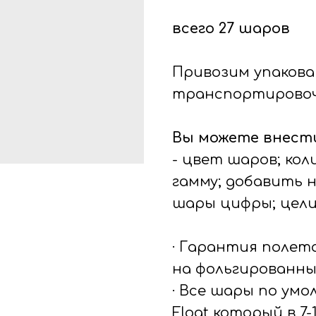
всего 27 шаров
Привозим упакова
транспортировоч
Вы можете внести
- цвет шаров; ко
гамму; добавить 
шары цифры; цел
· Гарантия полет
на фольгированны
· Все шары по ум
Float который в 7