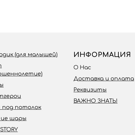
ИНФОРМАЦИЯ
годик (для малышей)
т
О Нас
ершеннолетие)
Доставка и оплата
ы
Реквизиты
тгерои
ВАЖНО ЗНАТЬ!
 под потолок
чие шары
 STORY