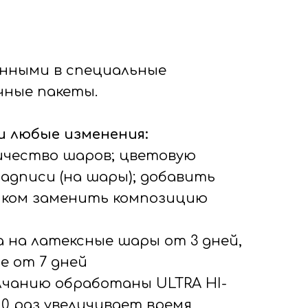
нными в специальные
ные пакеты.
 любые изменения:
личество шаров; цветовую
надписи (на шары); добавить
иком заменить композицию
а на латексные шары от 3 дней,
е от 7 дней
олчанию обработаны ULTRA HI-
-10 раз увеличивает время