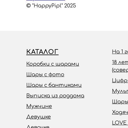
© "HappyPipl" 2025
КАТАЛОГ
На 1 
18 ле
Коробки с шарами
(сов
Шары с фото
Цифр
Шары с бантиками
Муль
Выписка из роддома
Шары
Мужчине
Ходя
Девушке
LOVE
Девочке