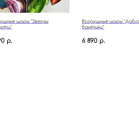
ушные шары "Звезды
Воздушные шары "Дабл
орти"
бантики"
90
р.
6 890
р.