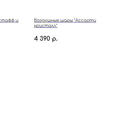
стафф и
Воздушные шары "Ассорти
Воз
кристалл"
15 
4 390
р.