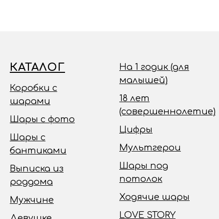
КАТАЛОГ
На 1 годик (для
малышей)
Коробки с
18 лет
шарами
(совершеннолетие)
Шары с фото
Цифры
Шары с
Мультгерои
бантиками
Шары под
Выписка из
потолок
роддома
Ходячие шары
Мужчине
LOVE STORY
Девушке