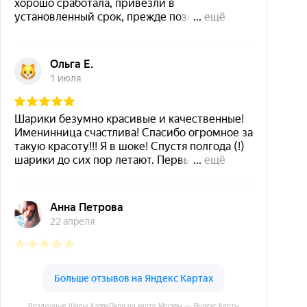
Воздушные Шары ХэппиПипл на карте Москвы — Яндекс Карты