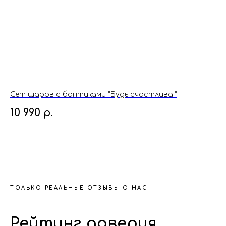
Сет шаров с бантиками "Будь счастлива!"
Во
10 990
р.
9 
ТОЛЬКО РЕАЛЬНЫЕ ОТЗЫВЫ О НАС
Рейтинг доверия