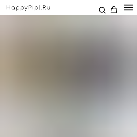
HappyPipl.ru