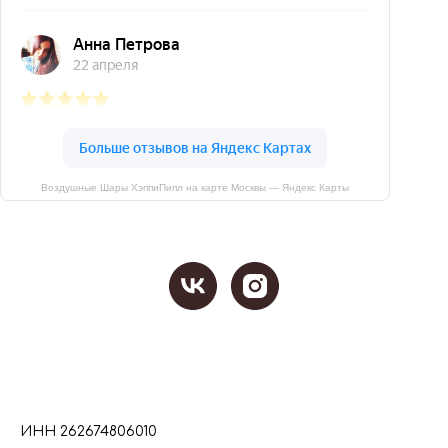
Воздушные Шары ХэппиПипл на карте Москвы — Яндекс Карты
ИНН 262674806010