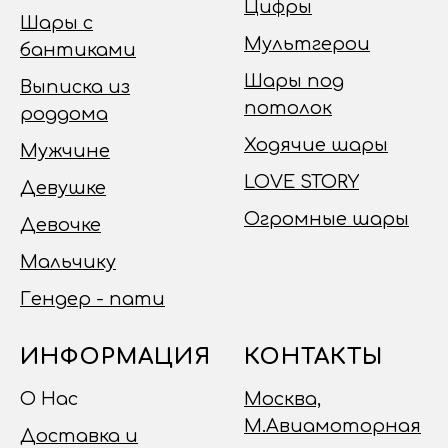
Цифры
Шары с
Мультгерои
бантиками
Шары под
Выписка из
потолок
роддома
Ходячие шары
Мужчине
LOVE STORY
Девушке
Огромные шары
Девочке
Мальчику
Гендер - пати
ИНФОРМАЦИЯ
КОНТАКТЫ
О Нас
Москва,
М.Авиамоторная
Доставка и