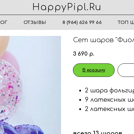
HappyPipl.ru
ЛОГ
ОТЗЫВЫ
8 (964) 626 99 66
ТОП 
Сет шаров "Фио
3 690
р.
В корзину
2 шара фольги
9 латексных ш
2 латексных ш
всего 13 шаров