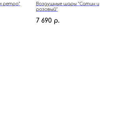
м ретро"
Воздушные шары "Сатин и
Воз
розовый"
чело
7 690
р.
11 