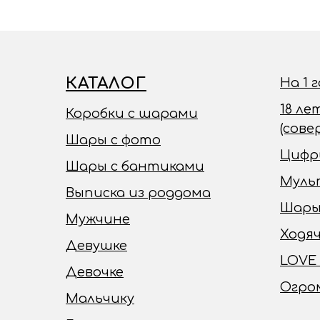
КАТАЛОГ
На 1 
18 ле
Коробки с шарами
(сов
Шары с фото
Цифр
Шары с бантиками
Муль
Выписка из роддома
Шары
Мужчине
Ходя
Девушке
LOVE
Девочке
Огро
Мальчику