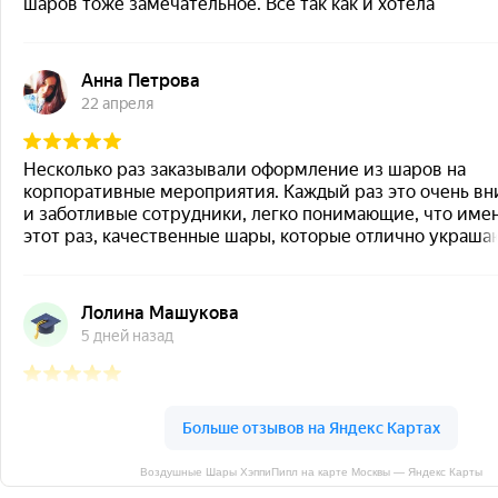
Воздушные Шары ХэппиПипл на карте Москвы — Яндекс Карты