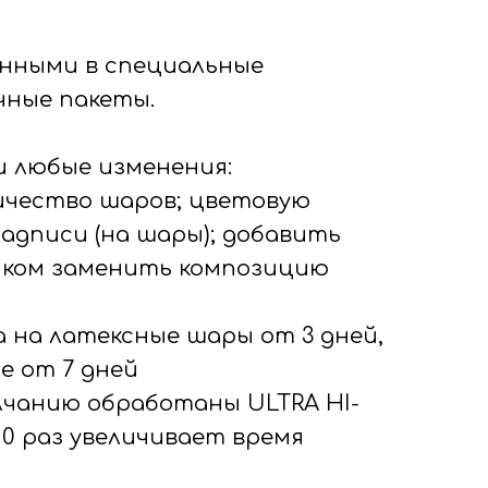
нными в специальные
ные пакеты.
 любые изменения:
личество шаров; цветовую
надписи (на шары); добавить
иком заменить композицию
а на латексные шары от 3 дней,
е от 7 дней
олчанию обработаны ULTRA HI-
-10 раз увеличивает время