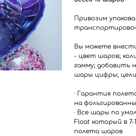
Привозим упакова
транспортировоч
Вы можете внести
- цвет шаров; ко
гамму; добавить 
шары цифры; цел
· Гарантия полет
на фольгированны
· Все шары по ум
Float который в 7
полета шаров