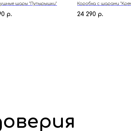
ушные шары "Пупырышки"
Коробка с шарами "Кре
90
р.
24 290
р.
доверия