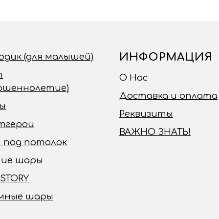
ИНФОРМАЦИЯ
годик (для малышей)
т
О Нас
ершеннолетие)
Доставка и оплата
ы
Реквизиты
тгерои
ВАЖНО ЗНАТЬ!
 под потолок
чие шары
 STORY
мные шары