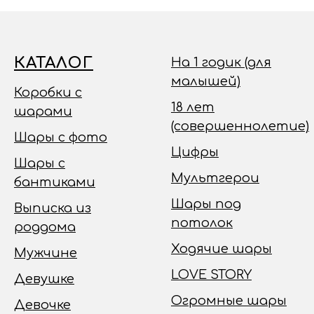
КАТАЛОГ
На 1 годик (для
малышей)
Коробки с
18 лет
шарами
(совершеннолетие)
Шары с фото
Цифры
Шары с
Мультгерои
бантиками
Шары под
Выписка из
потолок
роддома
Ходячие шары
Мужчине
LOVE STORY
Девушке
Огромные шары
Девочке