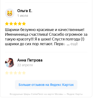
Воздушные Шары ХэппиПипл на карте Москвы — Яндекс Карты