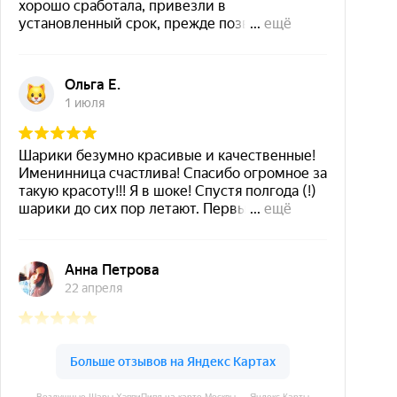
Воздушные Шары ХэппиПипл на карте Москвы — Яндекс Карты