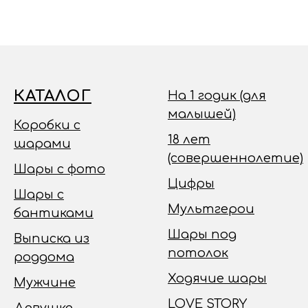
КАТАЛОГ
На 1 годик (для
малышей)
Коробки с
18 лет
шарами
(совершеннолетие)
Шары с фото
Цифры
Шары с
Мультгерои
бантиками
Шары под
Выписка из
потолок
роддома
Ходячие шары
Мужчине
LOVE STORY