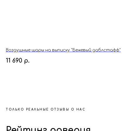
Воздушные шары на выписку "Бежевый даблстафф"
Во
по
11 690
р.
1
ТОЛЬКО РЕАЛЬНЫЕ ОТЗЫВЫ О НАС
Рейтинг доверия