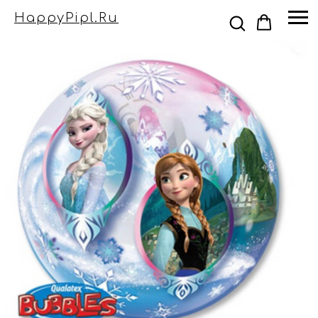
HappyPipl.ru