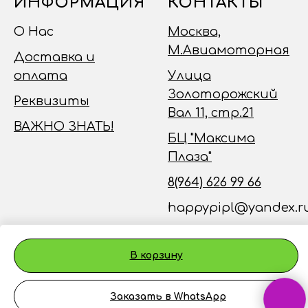
ИНФОРМАЦИЯ
КОНТАКТЫ
О Нас
Москва,
М.Авиамоторная
Доставка и
оплата
Улица
Золоторожский
Реквизиты
Вал 11, стр.21
ВАЖНО ЗНАТЬ!
БЦ "Максима
Плаза"
8(964) 626 99 66
happypipl@yandex.r
В корзину
Заказать в WhatsApp