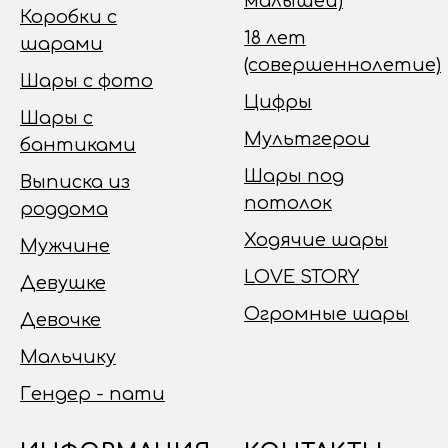
малышей)
Коробки с
18 лет
шарами
(совершеннолетие)
Шары с фото
Цифры
Шары с
Мультгерои
бантиками
Шары под
Выписка из
потолок
роддома
Ходячие шары
Мужчине
LOVE STORY
Девушке
Огромные шары
Девочке
Мальчику
Гендер - пати