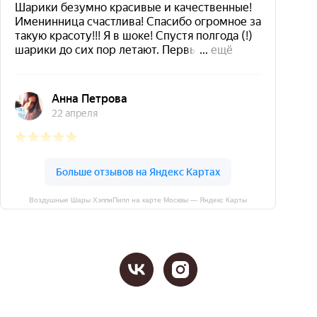
Воздушные Шары ХэппиПипл на карте Москвы — Яндекс Карты