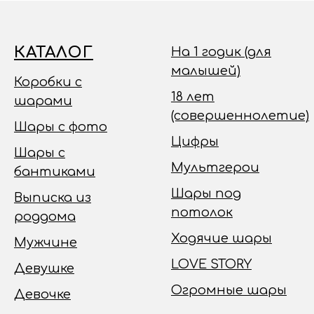
КАТАЛОГ
На 1 годик (для
малышей)
Коробки с
18 лет
шарами
(совершеннолетие)
Шары с фото
Цифры
Шары с
Мультгерои
бантиками
Шары под
Выписка из
потолок
роддома
Ходячие шары
Мужчине
LOVE STORY
Девушке
Огромные шары
Девочке