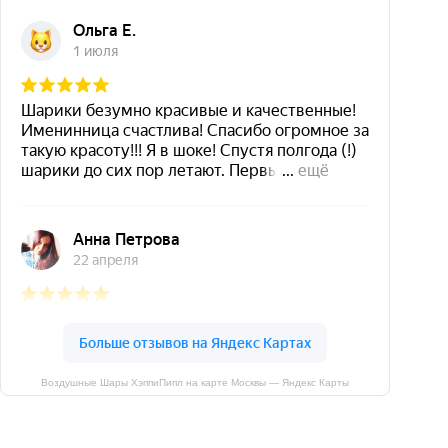
Воздушные Шары ХэппиПипл на карте Москвы — Яндекс Карты