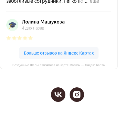
Воздушные Шары ХэппиПипл на карте Москвы — Яндекс Карты