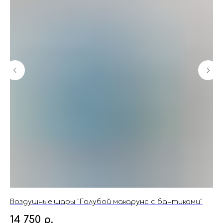
Воздушные шары "Голубой макарунс с бантиками"
Ша
14 750
р.
16