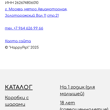
ИНН 262674806010
г. Москва, метро Авиамоторная,
Золоторожский Вал 11
стр.21
тел. +7 964 626 99 66
Карта сайта
© "HappyPipl" 2025
КАТАЛОГ
На 1 годик (для
малышей)
Коробки с
18 лет
шарами
(совершеннолетие)