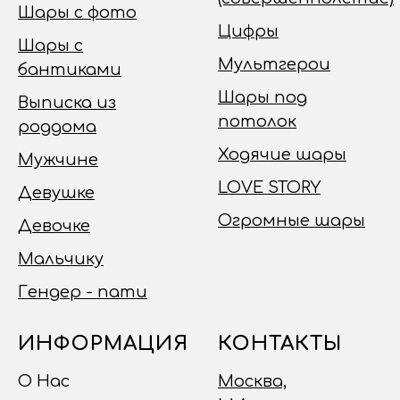
Шары с фото
Цифры
Шары с
Мультгерои
бантиками
Шары под
Выписка из
потолок
роддома
Ходячие шары
Мужчине
LOVE STORY
Девушке
Огромные шары
Девочке
Мальчику
Гендер - пати
ИНФОРМАЦИЯ
КОНТАКТЫ
О Нас
Москва,