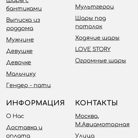
Шары с
Мультгерои
бантиками
Шары под
Выписка из
потолок
роддома
Ходячие шары
Мужчине
LOVE STORY
Девушке
Огромные шары
Девочке
Мальчику
Гендер - пати
ИНФОРМАЦИЯ
КОНТАКТЫ
О Нас
Москва,
М.Авиамоторная
Доставка и
оплата
Улица