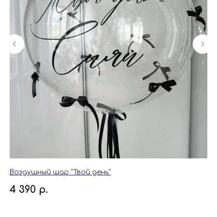
Воздушный шар "Твой день"
Во
4 390
р.
1