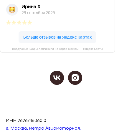
Воздушные Шары ХэппиПипл на карте Москвы — Яндекс Карты
ИНН 262674806010
г. Москва, метро Авиамоторная,