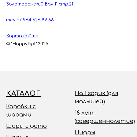
Золоторожский Вал 11
стр.21
тел. +7 964 626 99 66
Карта сайта
© "HappyPipl" 2025
КАТАЛОГ
На 1 годик (для
малышей)
Коробки с
18 лет
шарами
(совершеннолетие)
Шары с фото
Цифры