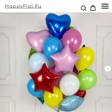
HappyPipl.ru