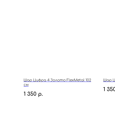
Шар Цифра 4 Золото FlexMetal 102
Шар Ц
см
1 35
1 350
р.