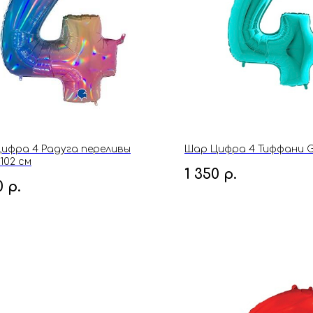
ифра 4 Радуга переливы
Шар Цифра 4 Тиффани G
102 см
1 350
р.
0
р.