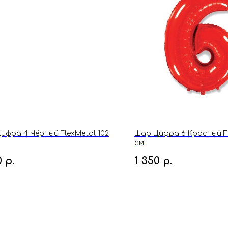
ифра 4 Чёрный FlexMetal 102
Шар Цифра 6 Красный Fl
см
0
р.
1 350
р.