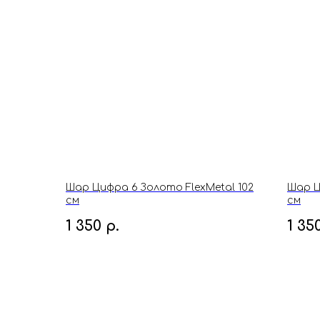
Шар Цифра 6 Золото FlexMetal 102
Шар Ц
см
см
1 350
р.
1 35