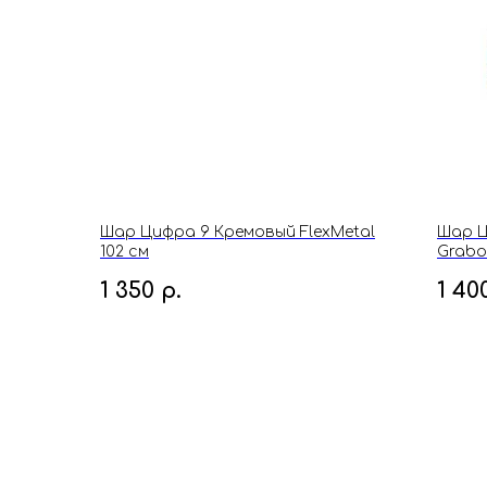
Шар Цифра 9 Кремовый FlexMetal
Шар Ц
102 см
Grabo
1 350
р.
1 40