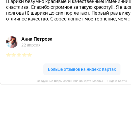
Воздушные Шары ХэппиПипл на карте Москвы — Яндекс Карты