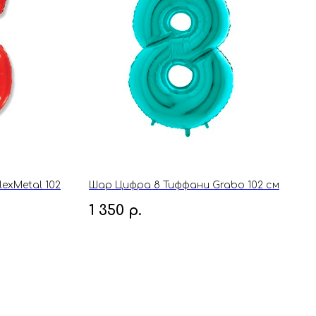
exMetal 102
Шар Цифра 8 Тиффани Grabo 102 см
1 350
р.