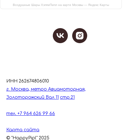
Воздушные Шары ХэппиПипл на карте Москвы — Яндекс Карты
ИНН 262674806010
г. Москва, метро Авиамоторная,
Золоторожский Вал 11
стр.21
тел. +7 964 626 99 66
Карта сайта
© "HappyPipl" 2025