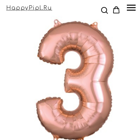
HappyPipl.ru