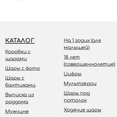
КАТАЛОГ
На 1 годик (для
малышей)
Коробки с
18 лет
шарами
(совершеннолетие)
Шары с фото
Цифры
Шары с
Мультгерои
бантиками
Шары под
Выписка из
потолок
роддома
Ходячие шары
Мужчине