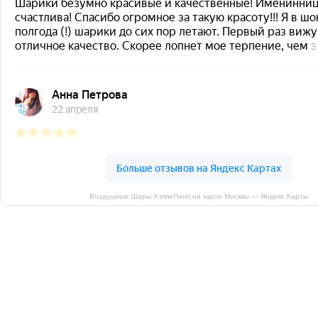
Воздушные Шары ХэппиПипл на карте Москвы — Яндекс Карты