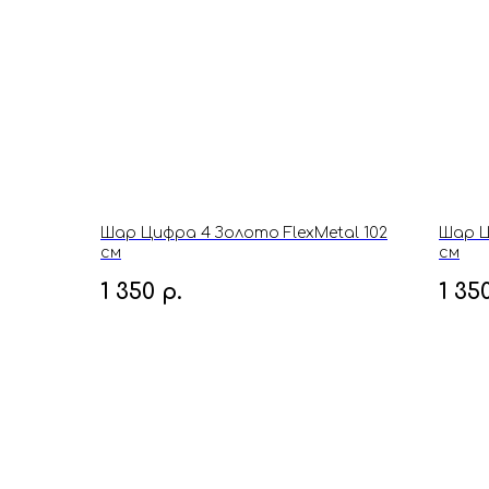
Шар Цифра 4 Золото FlexMetal 102
Шар Ц
см
см
1 350
р.
1 35