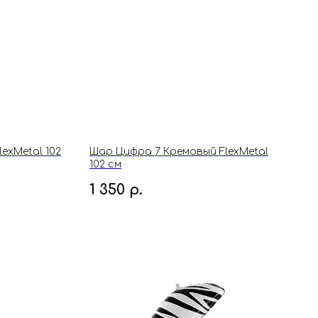
exMetal 102
Шар Цифра 7 Кремовый FlexMetal
102 см
1 350
р.