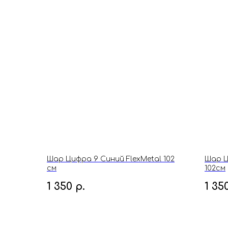
Шар Цифра 9 Синий FlexMetal 102
Шар Ц
см
102см
1 350
р.
1 35