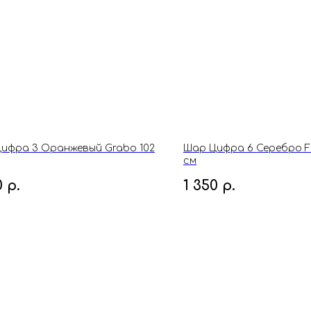
ифра 3 Оранжевый Grabo 102
Шар Цифра 6 Серебро Fl
см
0
р.
1 350
р.