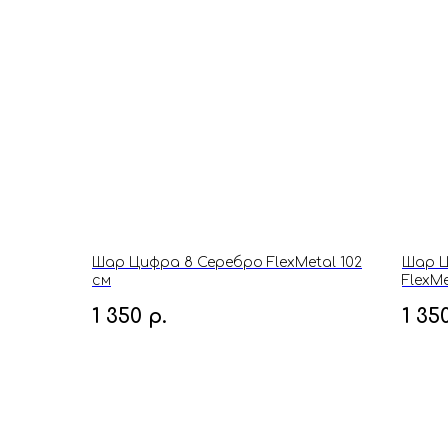
Шар Цифра 8 Серебро FlexMetal 102
Шар 
см
FlexMe
1 350
р.
1 35