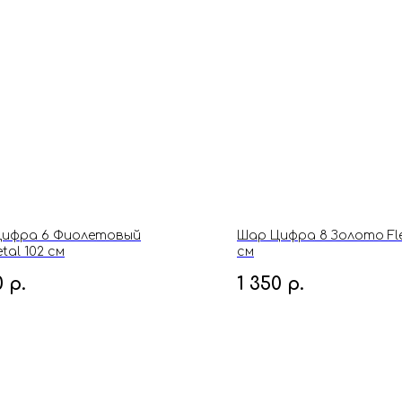
Цифра 6 Фиолетовый
Шар Цифра 8 Золото Fle
tal 102 см
см
0
р.
1 350
р.