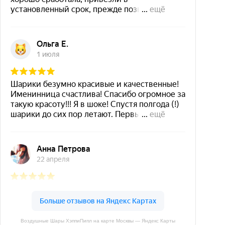
Воздушные Шары ХэппиПипл на карте Москвы — Яндекс Карты