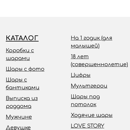
КАТАЛОГ
На 1 годик (для
малышей)
Коробки с
18 лет
шарами
(совершеннолетие)
Шары с фото
Цифры
Шары с
Мультгерои
бантиками
Шары под
Выписка из
потолок
роддома
Ходячие шары
Мужчине
LOVE STORY
Девушке