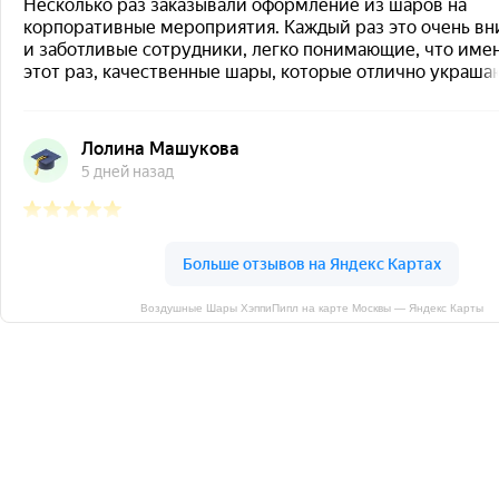
Воздушные Шары ХэппиПипл на карте Москвы — Яндекс Карты