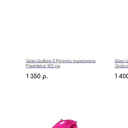
Шар Цифра 5 Радуга диагональ
Шар Ц
FlexMetal 102 см
Grabo
1 350
р.
1 40