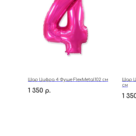
Шар Цифра 4 Фуше FlexMetal102 см
Шар Ц
см
1 350
р.
1 35