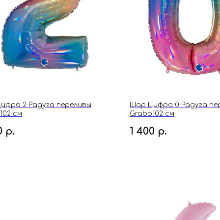
ифра 2 Радуга переливы
Шар Цифра 0 Радуга пе
102 см
Grabo102 см
0
р.
1 400
р.