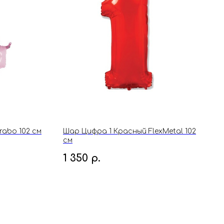
abo 102 см
Шар Цифра 1 Красный FlexMetal 102
см
1 350
р.