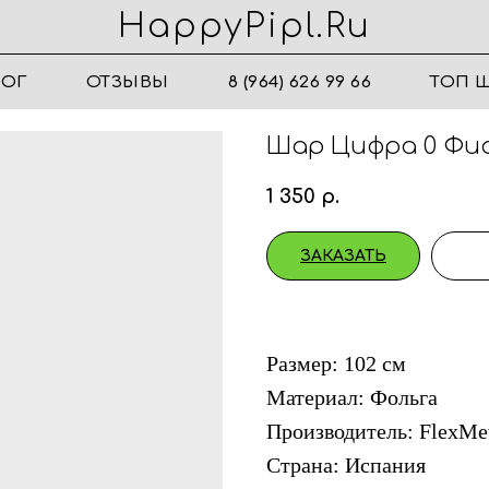
HappyPipl.ru
ЛОГ
ОТЗЫВЫ
8 (964) 626 99 66
ТОП 
Шар Цифра 0 Фио
1 350
р.
ЗАКАЗАТЬ
Размер: 102 см
Материал: Фольга
Производитель: FlexMe
Страна: Испания