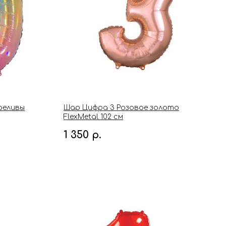
реливы
Шар Цифра 3 Розовое золото
FlexMetal 102 см
1 350
р.