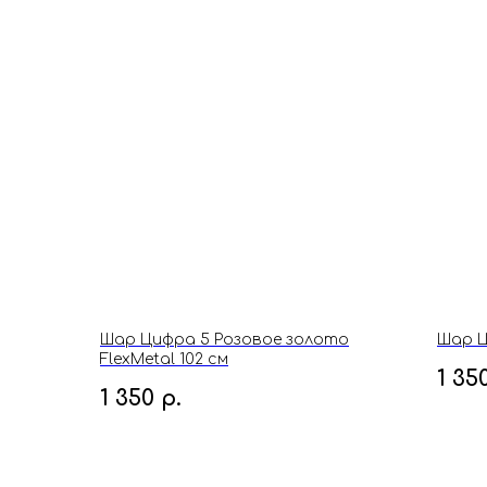
Шар Цифра 5 Розовое золото
Шар Ц
FlexMetal 102 см
1 35
1 350
р.