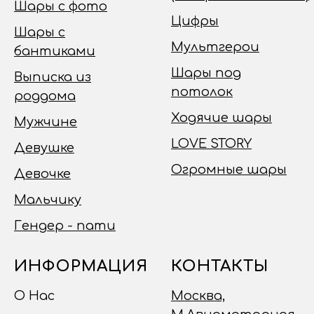
Шары с фото
Цифры
Шары с
Мультгерои
бантиками
Шары под
Выписка из
потолок
роддома
Ходячие шары
Мужчине
LOVE STORY
Девушке
Огромные шары
Девочке
Мальчику
Гендер - пати
ИНФОРМАЦИЯ
КОНТАКТЫ
О Нас
Москва,