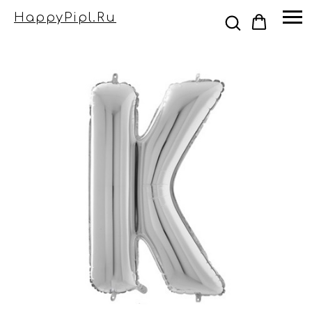
HappyPipl.ru