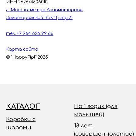
ИНН 262674806010
г. Москва, метро Авиамоторная,
Золоторожский Вал 11
стр.21
тел. +7 964 626 99 66
Карта сайта
© "HappyPipl" 2025
КАТАЛОГ
На 1 годик (для
малышей)
Коробки с
18 лет
шарами
(совершеннолетие)