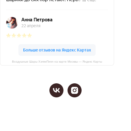
Воздушные Шары ХэппиПипл на карте Москвы — Яндекс Карты