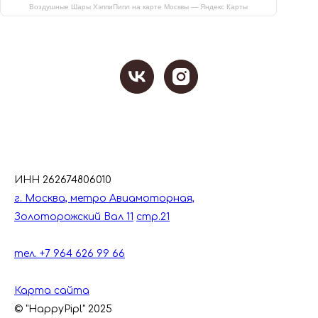
Воздушные Шары ХэппиПипл на карте Москвы — Яндекс Карты
ИНН 262674806010
г. Москва, метро Авиамоторная,
Золоторожский Вал 11
стр.21
тел. +7 964 626 99 66
Карта сайта
© "HappyPipl" 2025