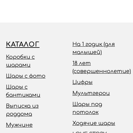
КАТАЛОГ
На 1 годик (для
малышей)
Коробки с
18 лет
шарами
(совершеннолетие)
Шары с фото
Цифры
Шары с
Мультгерои
бантиками
Шары под
Выписка из
потолок
роддома
Ходячие шары
Мужчине