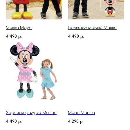
Микки Маус
Большеголовый Микки
4 490
4 490
р.
р.
Ходячая фигура Минни
Мини Минни
4 490
4 290
р.
р.