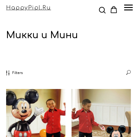
HappyPipl.ru
Микки и Мини
Filters