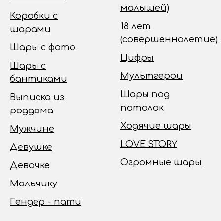
малышей)
Коробки с
18 лет
шарами
(совершеннолетие)
Шары с фото
Цифры
Шары с
Мультгерои
бантиками
Шары под
Выписка из
потолок
роддома
Ходячие шары
Мужчине
LOVE STORY
Девушке
Огромные шары
Девочке
Мальчику
Гендер - пати