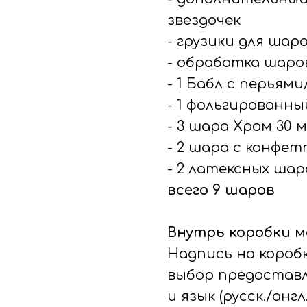
звездочек
- грузики для шар
- обработка шаров
- 1 Бабл с перья
- 1 фольгированны
- 3 шара Хром 30 м
- 2 шара с конфе
- 2 латексных шар
всего 9 шаров
Внутрь коробки м
Надпись на коробк
выбор предоставл
и язык (русск./анг