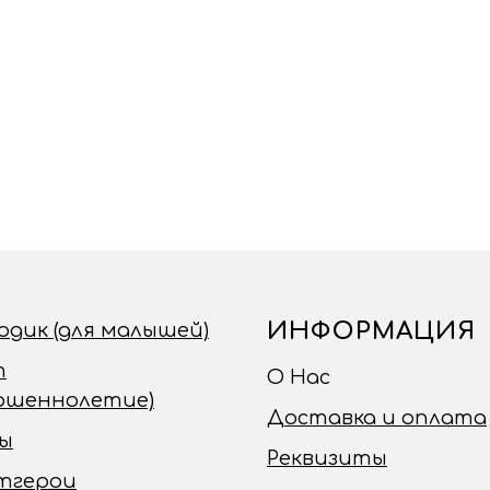
ИНФОРМАЦИЯ
годик (для малышей)
т
О Нас
ершеннолетие)
Доставка и оплата
ы
Реквизиты
тгерои