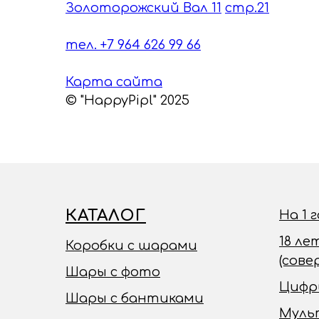
Золоторожский Вал 11
стр.21
тел. +7 964 626 99 66
Карта сайта
© "HappyPipl" 2025
КАТАЛОГ
На 1 
18 ле
Коробки с шарами
(сов
Шары с фото
Цифр
Шары с бантиками
Муль