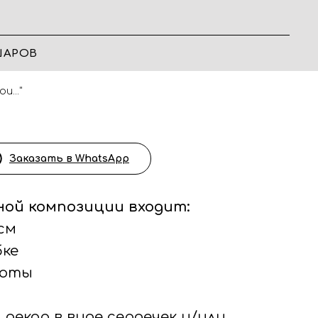
ШАРОВ
u..."
Заказать в WhatsApp
ной композиции входит:
 см
бке
боты
декор в виде сердечек и/или