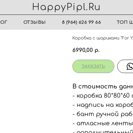
HappyPipl.ru
ЛОГ
ОТЗЫВЫ
8 (964) 626 99 66
ТОП 
Коробка с шариками "For Yo
6990,00
р.
ЗАКАЗАТЬ
В стоимость дан
- коробка 80*80*60
- надпись на коро
- бант ручной ра
- атласные ленты
- дополнительный 