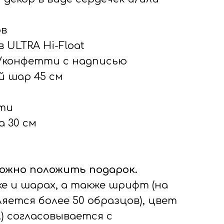
ов
 ULTRA Hi-Float
ми/конфетти с надписью
й шар 45 см
тти
а 30 см
ожно положить подарок.
е и шарах, а также шрифт (на
яется более 50 образцов), цвет
л.) согласовывается с