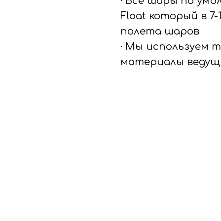
· Все шары по ум
Float который в 7
полета шаров
· Мы используем 
материалы ведущ