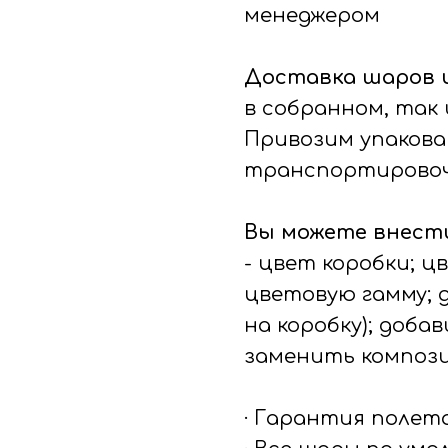
менеджером
Доставка шаров 
в собранном, так 
Привозим упакова
транспортировоч
Вы можете внести
- цвет коробки; ц
цветовую гамму; 
на коробку); доб
заменить композ
· Гарантия полет