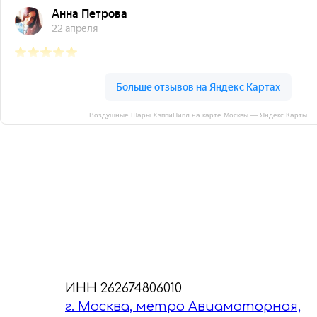
Воздушные Шары ХэппиПипл на карте Москвы — Яндекс Карты
ИНН 262674806010
г. Москва, метро Авиамоторная,