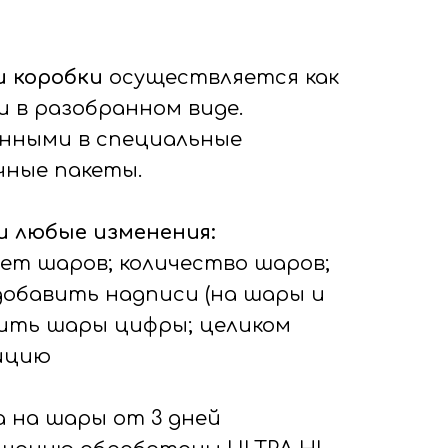
и коробки
осуществляется как
и в разобранном виде.
нными в специальные
ные пакеты.
 любые изменения:
вет шаров; количество шаров;
добавить надписи (на шары и
авить шары цифры; целиком
ицию
а на шары от 3 дней