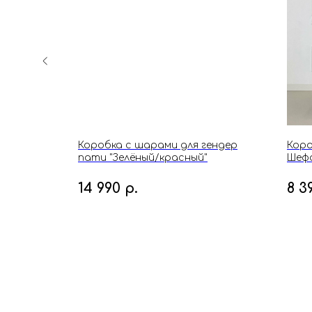
ио"
Коробка с шарами для гендер
Коро
пати "Зелёный/красный"
Шефа
14 990
р.
8 3