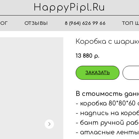
HappyPipl.ru
ЛОГ
ОТЗЫВЫ
8 (964) 626 99 66
ТОП 
Коробка с шарик
13 880
р.
ЗАКАЗАТЬ
В стоимость дан
- коробка 80*80*60
- надпись на коро
- бант ручной ра
- атласные ленты