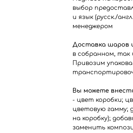
выбор предоставл
и язык (русск./анг
менеджером
Доставка шаров 
в собранном, так 
Привозим упакова
транспортировоч
Вы можете внести
- цвет коробки; ц
цветовую гамму; 
на коробку); доб
заменить композ