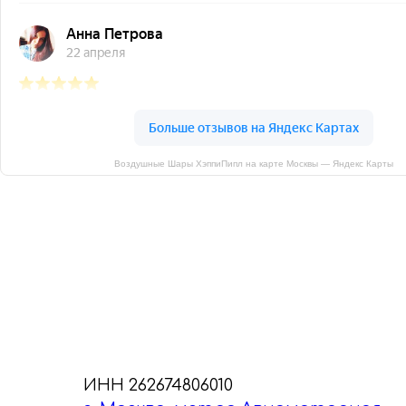
Воздушные Шары ХэппиПипл на карте Москвы — Яндекс Карты
ИНН 262674806010