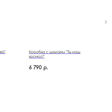
ей"
Коробка с шарами "Ты наш
Кор
космос!"
кон
6 790
р.
5 