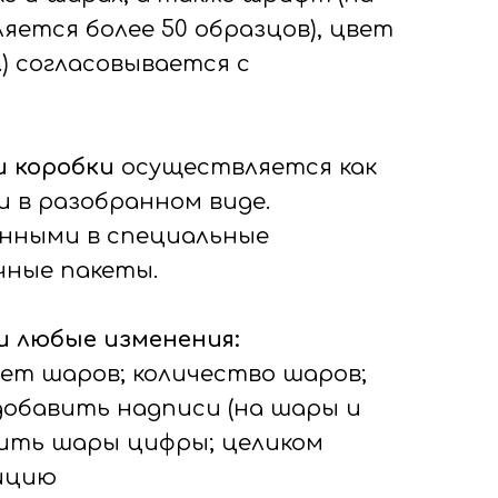
яется более 50 образцов), цвет
л.) согласовывается с
и коробки
осуществляется как
и в разобранном виде.
нными в специальные
ные пакеты.
 любые изменения:
вет шаров; количество шаров;
добавить надписи (на шары и
авить шары цифры; целиком
ицию