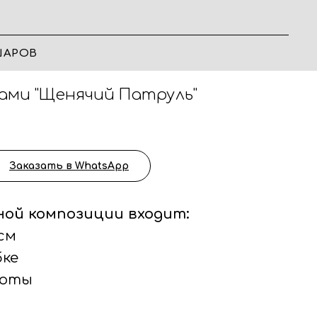
ШАРОВ
ами "Щенячий Патруль"
Заказать в WhatsApp
ной композиции входит:
 см
бке
боты