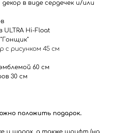
декор в виде сердечек и/или
ов
 ULTRA Hi-Float
 "Гонщик"
р с рисунком 45 см
 эмблемой 60 см
ров 30 см
ожно положить подарок.
е и шарах, а также шрифт (на