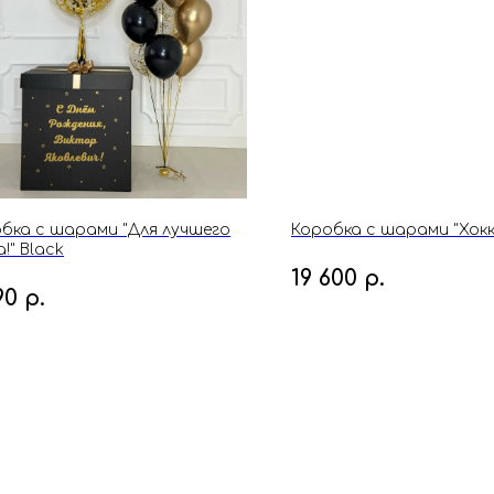
бка с шарами "Для лучшего
Коробка с шарами "Хокк
!" Black
19 600
р.
90
р.