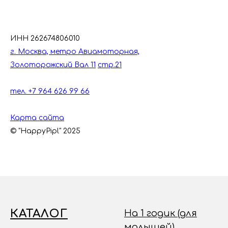
ИНН 262674806010
г. Москва, метро Авиамоторная,
Золоторожский Вал 11
стр.21
тел. +7 964 626 99 66
Карта сайта
© "HappyPipl" 2025
КАТАЛОГ
На 1 годик (для
малышей)