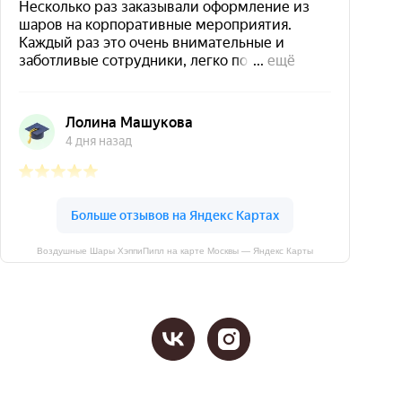
Воздушные Шары ХэппиПипл на карте Москвы — Яндекс Карты