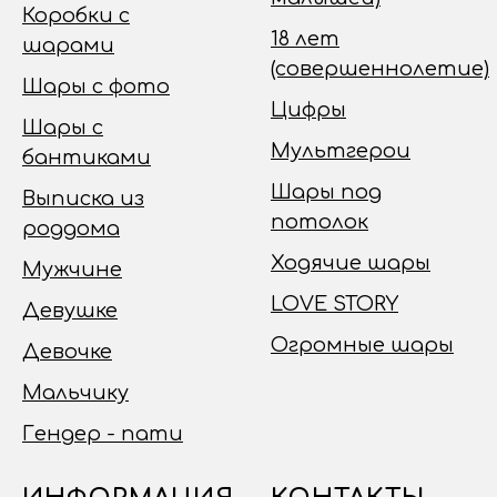
Коробки с
18 лет
шарами
(совершеннолетие)
Шары с фото
Цифры
Шары с
Мультгерои
бантиками
Шары под
Выписка из
потолок
роддома
Ходячие шары
Мужчине
LOVE STORY
Девушке
Огромные шары
Девочке
Мальчику
Гендер - пати