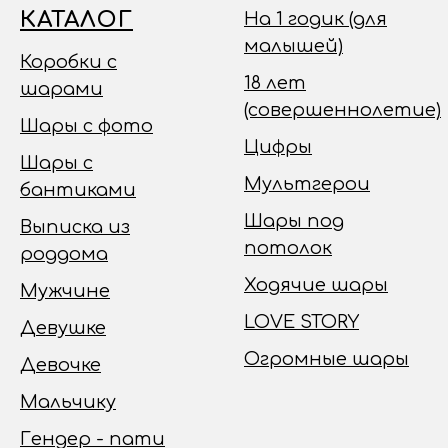
КАТАЛОГ
На 1 годик (для
малышей)
Коробки с
18 лет
шарами
(совершеннолетие)
Шары с фото
Цифры
Шары с
Мультгерои
бантиками
Шары под
Выписка из
потолок
роддома
Ходячие шары
Мужчине
LOVE STORY
Девушке
Огромные шары
Девочке
Мальчику
Гендер - пати