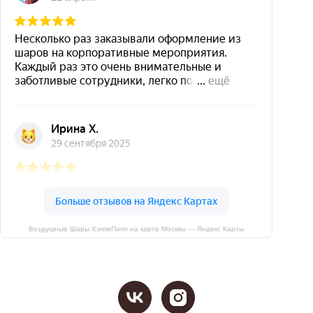
Воздушные Шары ХэппиПипл на карте Москвы — Яндекс Карты