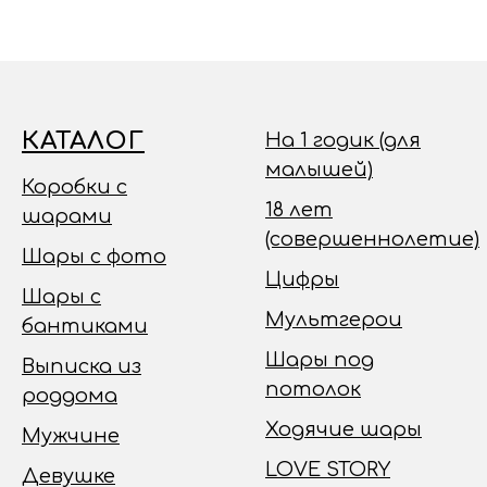
КАТАЛОГ
На 1 годик (для
малышей)
Коробки с
18 лет
шарами
(совершеннолетие)
Шары с фото
Цифры
Шары с
Мультгерои
бантиками
Шары под
Выписка из
потолок
роддома
Ходячие шары
Мужчине
LOVE STORY
Девушке