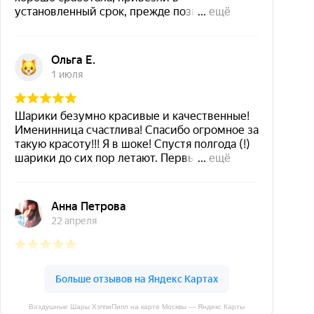
Воздушные Шары ХэппиПипл на карте Москвы — Яндекс Карты