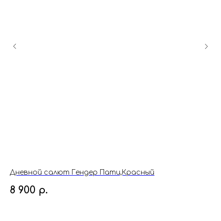
Дневной салют Гендер Пати,Красный
Ша
8 900
р.
1