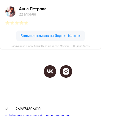
Воздушные Шары ХэппиПипл на карте Москвы — Яндекс Карты
ИНН 262674806010
г. Москва, метро Авиамоторная,