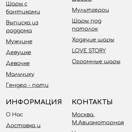
Шары с
Мультгерои
бантиками
Шары под
Выписка из
потолок
роддома
Ходячие шары
Мужчине
LOVE STORY
Девушке
Огромные шары
Девочке
Мальчику
Гендер - пати
ИНФОРМАЦИЯ
КОНТАКТЫ
О Нас
Москва,
М.Авиамоторная
Доставка и