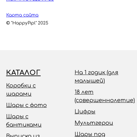
Карта сайта
© "HappyPipl" 2025
КАТАЛОГ
На 1 годик (для
малышей)
Коробки с
18 лет
шарами
(совершеннолетие)
Шары с фото
Цифры
Шары с
Мультгерои
бантиками
Шары под
Выписка из