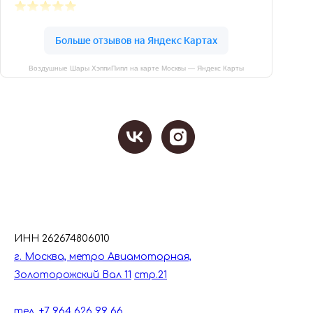
Воздушные Шары ХэппиПипл на карте Москвы — Яндекс Карты
ИНН 262674806010
г. Москва, метро Авиамоторная,
Золоторожский Вал 11
стр.21
тел. +7 964 626 99 66