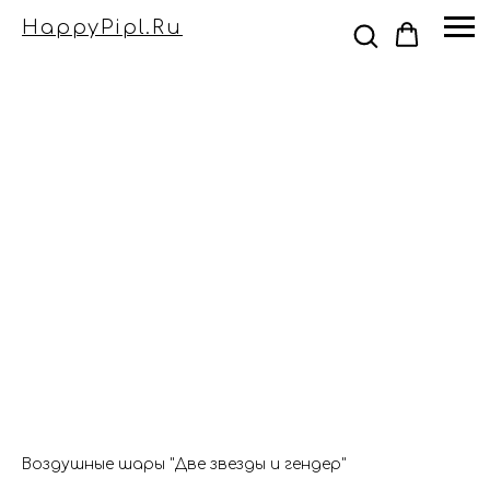
HappyPipl.ru
Воздушные шары "Две звезды и гендер"