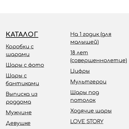
КАТАЛОГ
На 1 годик (для
малышей)
Коробки с
18 лет
шарами
(совершеннолетие)
Шары с фото
Цифры
Шары с
Мультгерои
бантиками
Шары под
Выписка из
потолок
роддома
Ходячие шары
Мужчине
LOVE STORY
Девушке