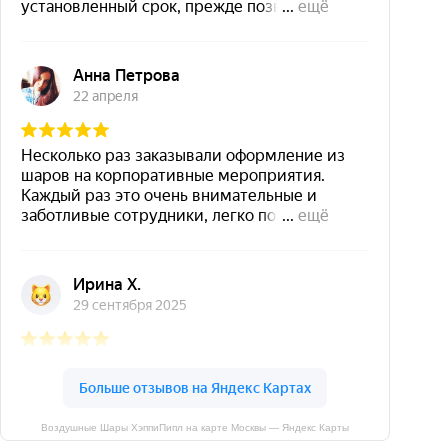
Воздушные Шары ХэппиПипл на карте Москвы — Яндекс Карты