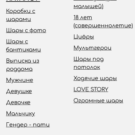
малышей)
Коробки с
18 лет
шарами
(совершеннолетие)
Шары с фото
Цифры
Шары с
Мультгерои
бантиками
Шары под
Выписка из
потолок
роддома
Ходячие шары
Мужчине
LOVE STORY
Девушке
Огромные шары
Девочке
Мальчику
Гендер - пати