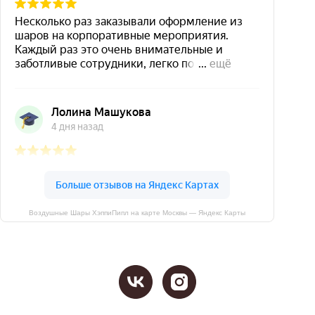
Воздушные Шары ХэппиПипл на карте Москвы — Яндекс Карты