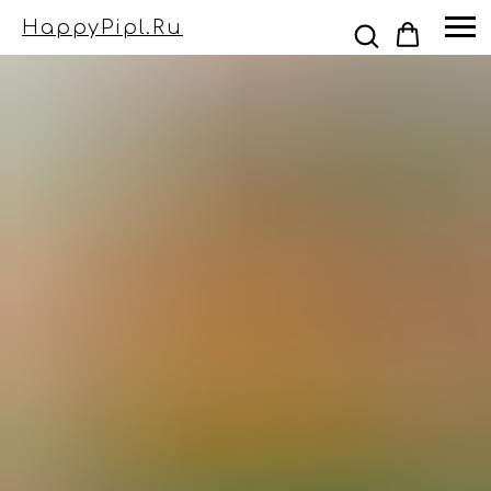
HappyPipl.ru