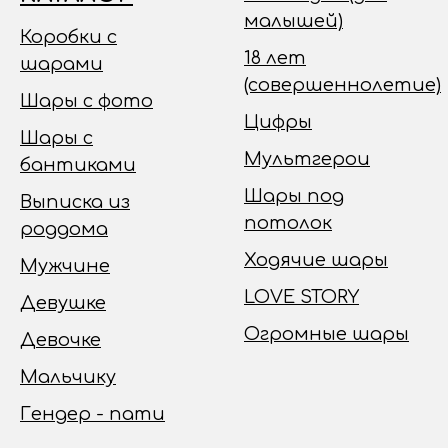
малышей)
Коробки с
18 лет
шарами
(совершеннолетие)
Шары с фото
Цифры
Шары с
Мультгерои
бантиками
Шары под
Выписка из
потолок
роддома
Ходячие шары
Мужчине
LOVE STORY
Девушке
Огромные шары
Девочке
Мальчику
Гендер - пати