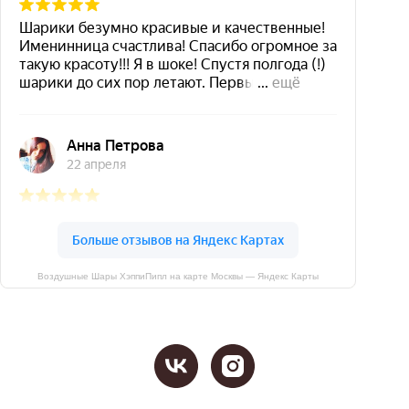
Воздушные Шары ХэппиПипл на карте Москвы — Яндекс Карты