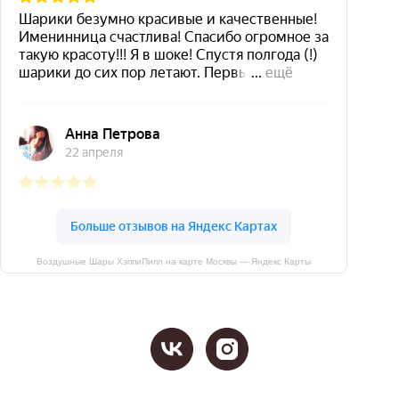
Воздушные Шары ХэппиПипл на карте Москвы — Яндекс Карты