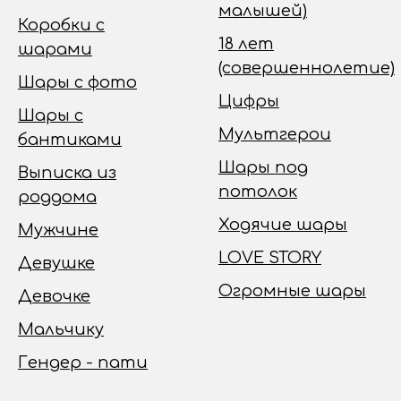
малышей)
Коробки с
18 лет
шарами
(совершеннолетие)
Шары с фото
Цифры
Шары с
Мультгерои
бантиками
Шары под
Выписка из
потолок
роддома
Ходячие шары
Мужчине
LOVE STORY
Девушке
Огромные шары
Девочке
Мальчику
Гендер - пати