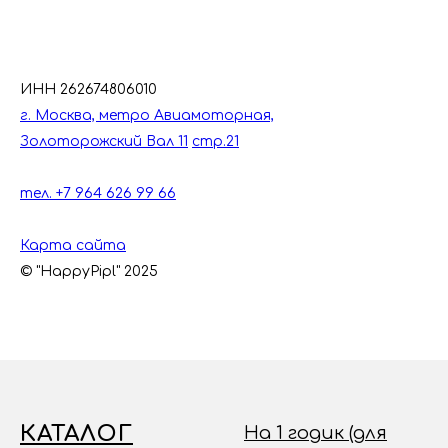
ИНН 262674806010
г. Москва, метро Авиамоторная,
Золоторожский Вал 11
стр.21
тел. +7 964 626 99 66
Карта сайта
© "HappyPipl" 2025
КАТАЛОГ
На 1 годик (для