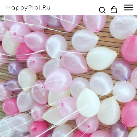
HappyPipl.ru